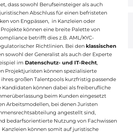
t, dass sowohl Berufseinsteiger als auch
ristischen Abschluss für einen befristeten
ken von Engpässen, in Kanzleien oder
rojekte können eine breite Palette von
mpliance betrifft dies z.B. AML/KYC-
gulatorischer Richtlinien. Bei den
klassischen
n sowohl der Generalist als auch der Experte
eispiel im
Datenschutz- und IT-Recht
,
 Projektjuristen können spezialisierte
 ihres großen Talentpools kurzfristig passende
e Kandidaten können dabei als freiberufliche
ehmerüberlassung beim Kunden eingesetzt
n Arbeitsmodellen, bei denen Juristen
ehmensrechtsabteilung angestellt sind,
 und bedarfsorientierte Nutzung von Fachwissen
Kanzleien können somit auf juristische