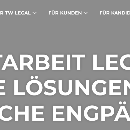
R TW LEGAL
FÜR KUNDEN
FÜR KANDI
ARBEIT LE
E LÖSUNGE
SCHE ENGP