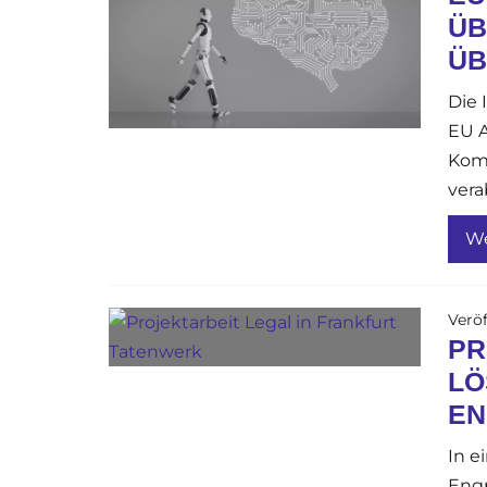
ÜB
ÜB
Die 
EU A
Komm
vera
We
Veröf
PR
LÖ
EN
In e
Engp