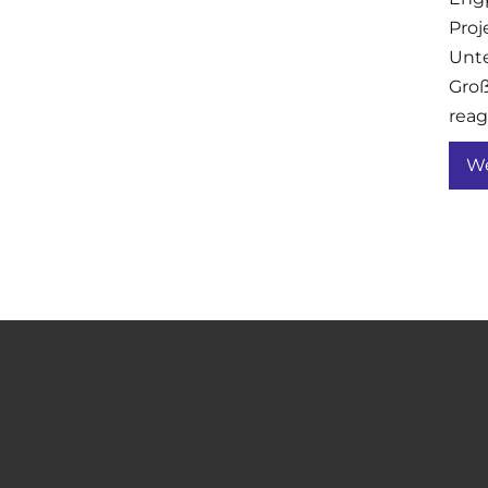
Proj
Unte
Groß
reag
We