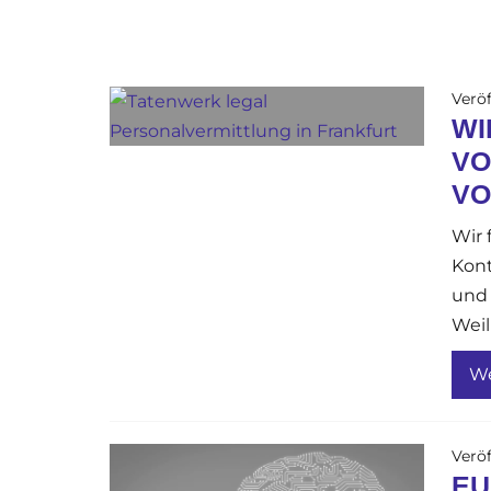
Veröf
WI
VO
VO
Wir 
Kont
und 
Weil
We
Veröf
EU